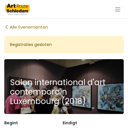
Overslaan naar inhoud
Alle Evenementen
Registraties gesloten
Salon international d'art
contemporain
Luxembourg (2018)
Begint
Eindigt