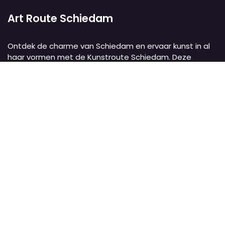
Art Route Schiedam
Ontdek de charme van Schiedam en ervaar kunst in al
haar vormen met de Kunstroute Schiedam. Deze
wandeling van 5 km voert je door het historische hart
van de stad, langs twaalf culturele instellingen,
monumentale molens, pittoreske grachten en het
oudste stadspark van Nederland. Met
tentoonstellingen, muziekoptredens biedt deze route
een unieke culturele ervaring.
Art Route Schiedam
Schiedam
Nederland
Bekijk de route
info@sdam.nl