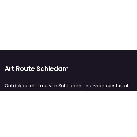
Art Route Schiedam
Ontdek de charme van Schiedam en ervaar kunst in al
haar vormen met de Kunstroute Schiedam. Deze
wandeling van 5 km voert je door het historische hart
van de stad, langs twaalf culturele instellingen,
monumentale molens, pittoreske grachten en het
oudste stadspark van Nederland. Met
tentoonstellingen, muziekoptredens biedt deze route
een unieke culturele ervaring.