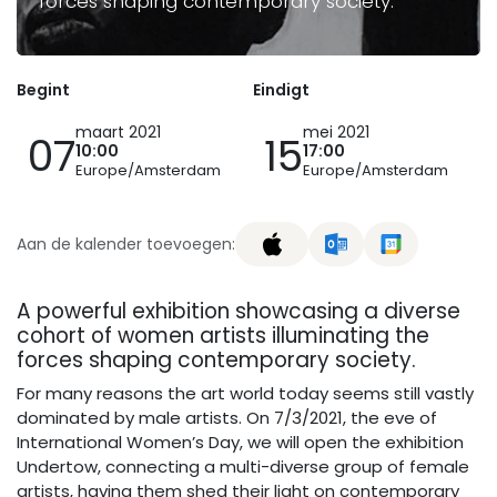
forces shaping contemporary society.
Begint
Eindigt
maart 2021
mei 2021
07
15
10:00
17:00
Europe/Amsterdam
Europe/Amsterdam
Aan de kalender toevoegen:
A powerful exhibition showcasing a diverse
cohort of women artists illuminating the
forces shaping contemporary society.
For many reasons the art world today seems still vastly
dominated by male artists. On 7/3/2021, the eve of
International Women’s Day, we will open the exhibition
Undertow, connecting a multi-diverse group of female
artists, having them shed their light on contemporary