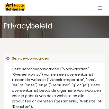
Overslaan naar inhoud
Privacybeleid
Servicevoorwaarden
Deze servicevoorwaarden ("Voorwaarden",
"Overeenkomst") vormen een overeenkomst
tussen de website ("Website-operator", "ons",
"wij" of "onze") en je ("Gebruiker", "jij" of "je"). Deze
overeenkomst bevat de algemene voorwaarden
voor je gebruik van deze website en alle
producten of diensten (gezamenlijk, "Website" of
"Diensten").