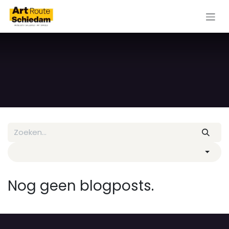
Overslaan naar inhoud
Nog geen blogposts.