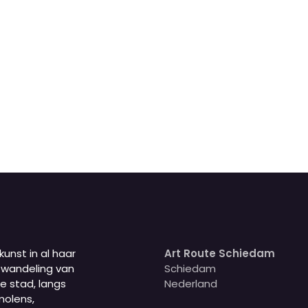
nst in al haar
Art Route Schiedam
 wandeling van
Schiedam
de stad, langs
Nederland
molens,