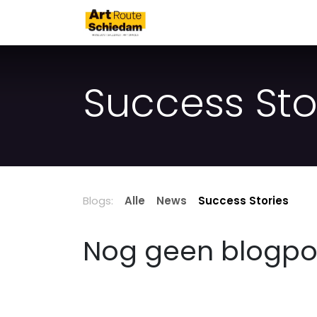
Overslaan naar inhoud
Art Route Schiedam
Success Sto
Blogs:
Alle
News
Success Stories
Nog geen blogpo